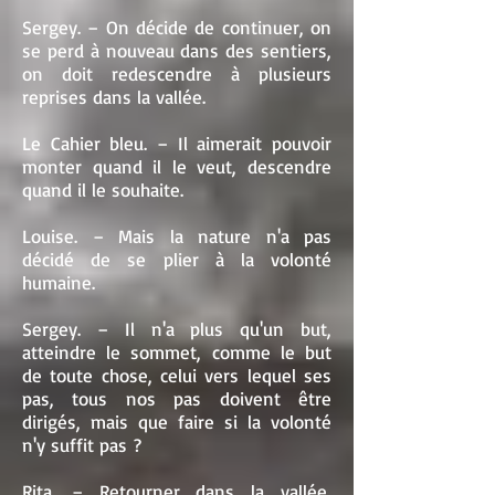
Sergey. – On décide de continuer, on
se perd à nouveau dans des sentiers,
on doit redescendre à plusieurs
reprises dans la vallée.
Le Cahier bleu. – Il aimerait pouvoir
monter quand il le veut, descendre
quand il le souhaite.
Louise. – Mais la nature n'a pas
décidé de se plier à la volonté
humaine.
Sergey. – Il n'a plus qu'un but,
atteindre le sommet, comme le but
de toute chose, celui vers lequel ses
pas, tous nos pas doivent être
dirigés, mais que faire si la volonté
n'y suffit pas ?
Rita. – Retourner dans la vallée,