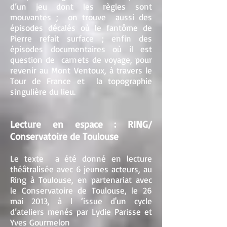
d’un jeu dont les règles sont
mouvantes ; on trouve aussi des
épisodes décalés où le fantôme de
Pierre refait surface ; enfin des
épisodes documentaires où il est
question de carnets de voyage, pour
revenir au Mont Ventoux, à travers le
Tour de France et la topographie
singulière du lieu.
Lecture en espace : RING/
Conservatoire de Toulouse
Le texte a été donné en lecture
théâtralisée avec 6 jeunes acteurs, au
Ring à Toulouse, en partenariat avec
le Conservatoire de Toulouse, le 26
mai 2013, à l ‘issue d'un cycle
d’ateliers menés par Lydie Parisse et
Yves Gourmelon