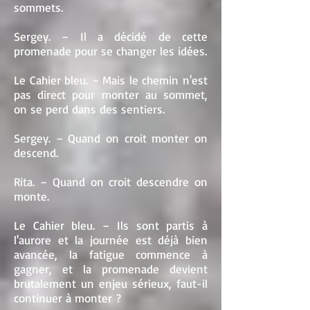
sommets.
Sergey. – Il a décidé de cette
promenade pour se changer les idées.
Le Cahier bleu. – Mais le chemin n'est
pas direct pour monter au sommet,
on se perd dans des sentiers.
Sergey. – Quand on croit monter on
descend.
Rita. – Quand on croit descendre on
monte.
Le Cahier bleu. – Ils sont partis à
l'aurore et la journée est déjà bien
avancée, la fatigue commence à
gagner, et la promenade devient
brutalement un enjeu sérieux, faut-il
continuer à monter ?