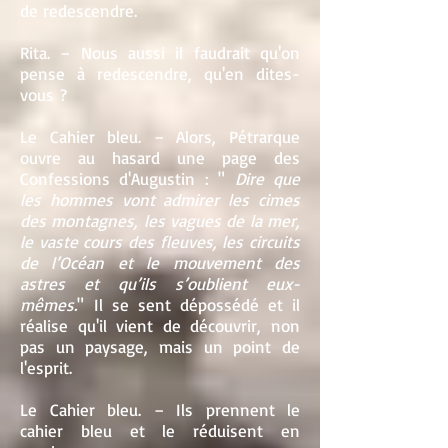
de redescendre.
Rita. – Nous aussi il faudrait qu'on
pense à redescendre, qu'en dites-
vous ?
Le Cahier bleu. – Alors, Pétrarque
ouvre au hasard une page des
Confessions d'Augustin : "
Dire que
les hommes vont admirer les cimes
des montagnes, les vagues de la mer,
le vaste cours des fleuves, les circuits
de l’Océan et le mouvement des
astres et qu’ils s’oublient eux-
mêmes.
" Il se sent dépossédé et il
réalise qu'il vient de découvrir, non
pas un paysage, mais un point de
l'esprit.
Le Cahier bleu. – Ils prennent le
cahier bleu et le réduisent en