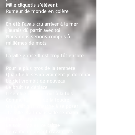
Mille cliquetis s’élèvent
Rumeur de monde en colère
En été j’avais cru arriver à la mer
J’aurais dû partir avec toi
Nous nous serions compris à
millièmes de mots
La ville grince Il est trop tôt encore
Pour le plus gros de la tempête
Quand elle sévira vraiment je dormirai
Le ciel vrombit de nouveau
Le bruit se déplace
Il semble être partout à la fois
Comme la boule de la foudre
On dirait qu’il cherche à se poser
La ville était maussade ce matin
Presque lugubre
Le soir il y a eu ce calme
Ce calme imposant d’avant les