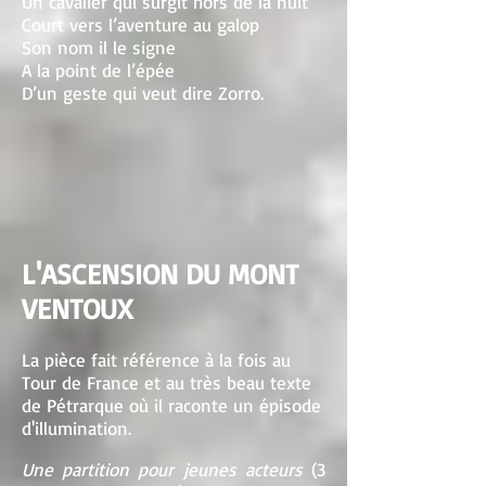
Un cavalier qui surgit hors de la nuit
Court vers l’aventure au galop
Son nom il le signe
A la point de l’épée
D’un geste qui veut dire Zorro.
L'ASCENSION DU MONT
VENTOUX
La pièce fait référence à la fois au
Tour de France et au très beau texte
de Pétrarque où il raconte un épisode
d'illumination.
Une partition pour jeunes acteurs
(3