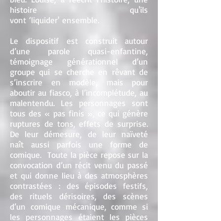
histoire qu'ils
vont ‘liquider' ensemble.
Le dispositif est construit autour
d’une parole quasi-enfantine,
témoignage générationnel d’un
groupe qui se cherche en rêvant de
s’inscrire en modèle, mais pour
aboutir au fiasco, à l’incomplétude, au
malentendu. Les personnages sont
tous des « pas finis », ce qui génère
ruptures de tons, effets de surprise.
De leur démesure, de leur naïveté
naît aussi parfois une forme de
comique. Toute la pièce repose sur la
convocation d’un récit venu du passé
et qui donne lieu à des atmosphères
contrastées : des épisodes festifs,
des rituels dérisoires, des scènes
d’un comique mécanique, comme si
les personnages étaient les pièces