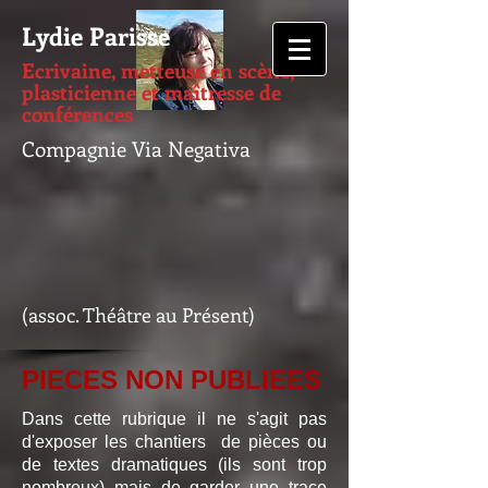
Lydie Parisse
Ecrivaine, metteuse en scène,
plasticienne et maîtresse de
conférences
Compagnie Via Negativa
(assoc. Théâtre au Présent)
PIECES NON PUBLIEES
Dans cette rubrique il ne s'agit pas
d'exposer les chantiers de pièces ou
de textes dramatiques (ils sont trop
nombreux) mais de garder une trace