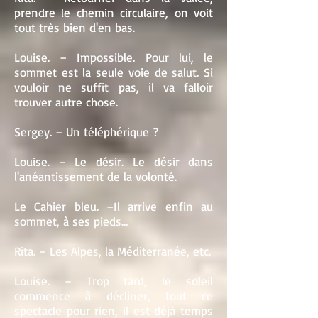
prendre le chemin circulaire, on voit
tout très bien d'en bas.
Louise. – Impossible. Pour lui, le
sommet est la seule voie de salut. Si
vouloir ne suffit pas, il va falloir
trouver autre chose.
Sergey. – Un téléphérique ?
Louise. – Le désir. Le désir dans
l'anéantissement de la volonté.
Le Cahier bleu. –Il arrive enfin au
sommet, à ses pieds...
Rita. – Les Alpes, la Méditerranée, etc.
Louise. – Trop tard, le soleil
commence à décliner, tout ce
spectacle pour rien, il est déjà temps