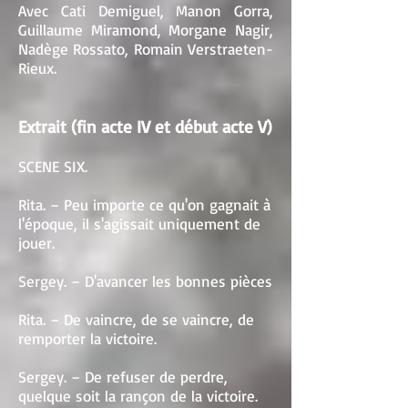
Avec Cati Demiguel, Manon Gorra,
Guillaume Miramond, Morgane Nagir,
Nadège Rossato, Romain Verstraeten-
Rieux.
Extrait (fin acte IV et début acte V)
SCENE SIX.
Rita. – Peu importe ce qu'on gagnait à
l'époque, il s'agissait uniquement de
jouer.
Sergey. – D'avancer les bonnes pièces
Rita. – De vaincre, de se vaincre, de
remporter la victoire.
Sergey. – De refuser de perdre,
quelque soit la rançon de la victoire.