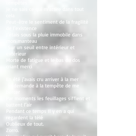
tempêtes
Je ne sais ce qui m’attire dans tout
cela
Peut-être le sentiment de la fragilité
de l’existence
J’étais sous la pluie immobile dans
mon manteau
Sur un seuil entre intérieur et
extérieur
Morte de fatigue et le bas du dos
criant merci
En été j’avais cru arriver à la mer
Je demande à la tempête de me
bercer
Par moments les feuillages sifflent et
battent l’air
Pendant ce temps Il y en a qui
regardent la télé
Oublieux de tout.
Zorro.