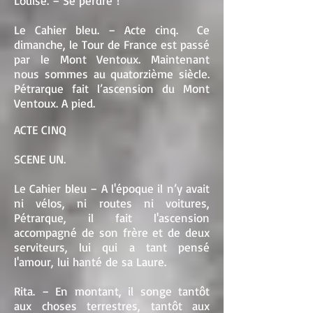
Louise. – Se perdre !
Le Cahier bleu. – Acte cinq. Ce
dimanche, le Tour de France est passé
par le Mont Ventoux. Maintenant
nous sommes au quatorzième siècle.
Pétrarque fait l’ascension du Mont
Ventoux. A pied.
ACTE CINQ
SCENE UN.
Le Cahier bleu – A l'époque il n’y avait
ni vélos, ni routes ni voitures,
Pétrarque, il fait l'ascension
accompagné de son frère et de deux
serviteurs, lui qui a tant pensé
l'amour, lui hanté de sa Laure.
Rita. – En montant, il songe tantôt
aux choses terrestres, tantôt aux