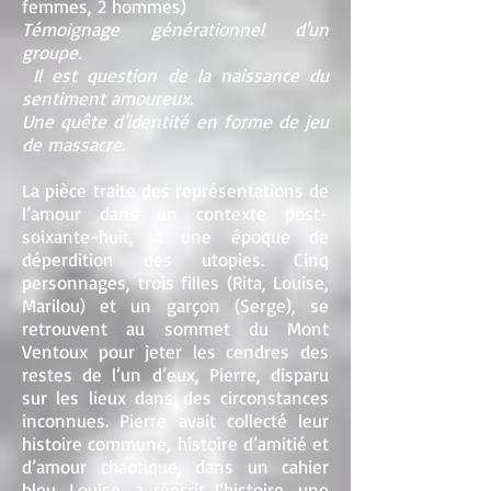
femmes, 2 hommes)
Témoignage générationnel d'un
groupe.
Il est question de la naissance du
sentiment amoureux.
Une quête d'identité en forme de jeu
de massacre.
La pièce traite des représentations de
l’amour dans un contexte post-
soixante-huit, à une époque de
déperdition des utopies. Cinq
personnages, trois filles (Rita, Louise,
Marilou) et un garçon (Serge), se
retrouvent au sommet du Mont
Ventoux pour jeter les cendres des
restes de l’un d’eux, Pierre, disparu
sur les lieux dans des circonstances
inconnues. Pierre avait collecté leur
histoire commune, histoire d’amitié et
d’amour chaotique, dans un cahier
bleu. Louise, a réécrit l’histoire, une