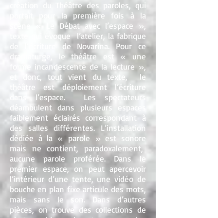
création du Théâtre des paroles, qui
portait pour la première fois à la
scène « Le Débat avec l’espace »,
texte qui évoque l’atelier, la fabrique
de l’écriture de Novarina. Pour ce
dramaturge, le théâtre est « une
forme incandescente de la lecture »,
et donc, tout vient du texte, le
théâtre est déploiement l’écriture
dans l’espace. Les spectateurs
déambulent dans plusieurs espaces
faiblement éclairés correspondant à
des salles différentes. L’installation
dédiée à la « parole » est sonore
mais ne contient, paradoxalement,
aucune parole proférée. Dans le
premier espace, on peut apercevoir
l’intérieur d’une tente, une vidéo de
bouche en plan fixe articule des mots,
mais sans le son. Dans d’autres
pièces, on trouve des collections de