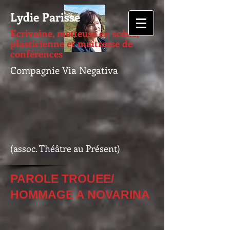
Lydie Parisse
Ecrivaine, metteuse en scène,
plasticienne et maîtresse de
conférences
Compagnie Via Negativa
(assoc. Théâtre au Présent)
PAROLE TROUEE/
HOMMAGE A NOVARINA