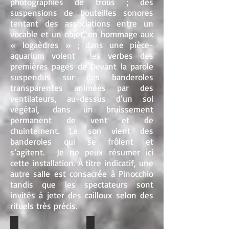
photographies de trous ; des
suspensions de bouteilles sonores
tentant des associations entre un
vocable et un objet, en hommage aux
« logaèdres » ; dans une pièce-
aquarium volent les verbes des
premières pages de Devant la parole
suspendus sur des banderoles
transparentes animées par des
ventilateurs, au-dessus d’un sol
végétal, dans un bruissement
permanent de vent et de
chuintement. Le son vient des
banderoles qui se frôlent et
s’agitent. Je ne peux résumer ici
cette installation. À titre indicatif, une
autre salle est consacrée à Pinocchio
tandis que les spectateurs sont
invités à jeter des cailloux selon des
rituels très précis.