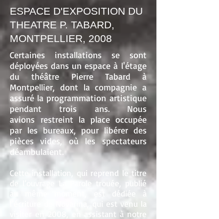
ESPACE D'EXPOSITION DU
THEATRE P. TABARD,
MONTPELLIER, 2008
Certaines installations se sont
déployées dans un espace à l'étage
du théâtre Pierre Tabard à
Montpellier, dont la compagnie a
assuré la programmation artistique
pendant trois ans. Nous
avions restreint la place occupée
par les bureaux, pour libérer des
pièces vides, où les spectateurs
déambulaient.
Cette installation, qui reprend le titre
de l’ouvrage La Parole trouée, publié
au même moment, est dédiée à
l’écriture de Novarina, qui est venu la
visiter en 2008, en assistant à notre